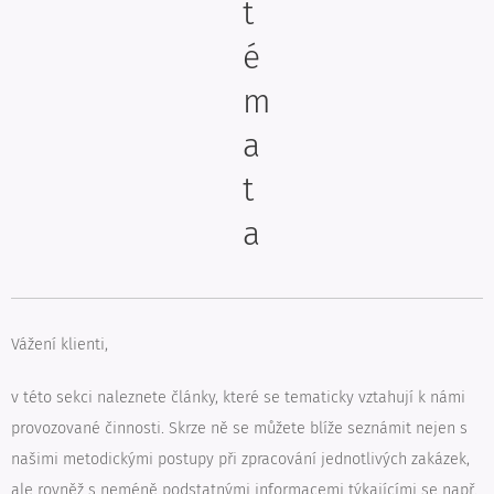
t
é
m
a
t
a
Vážení klienti,
v této sekci naleznete články, které se tematicky vztahují k námi
provozované činnosti. Skrze ně se můžete blíže seznámit nejen s
našimi metodickými postupy při zpracování jednotlivých zakázek,
ale rovněž s neméně podstatnými informacemi týkajícími se např.