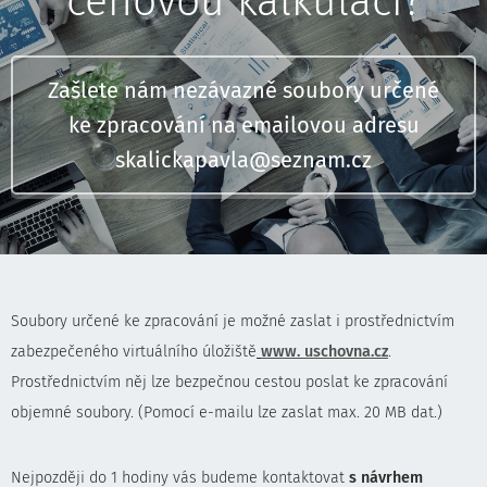
cenovou kalkulaci?
Zašlete nám nezávazně soubory určené
ke zpracování na emailovou adresu
skalickapavla@seznam.cz
Soubory určené ke zpracování je možné zaslat i prostřednictvím
zabezpečeného virtuálního úložiště
www. uschovna.cz
.
Prostřednictvím něj lze bezpečnou cestou poslat ke zpracování
objemné soubory. (Pomocí e-mailu lze zaslat max. 20 MB dat.)
Nejpozději do 1 hodiny vás budeme kontaktovat
s
návrhem