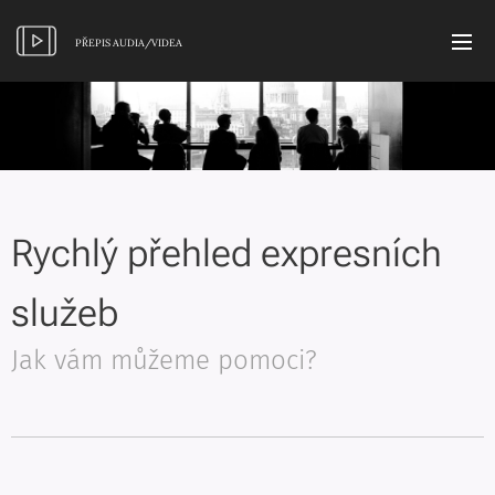
PŘEPIS AUDIA/VIDEA
Rychlý přehled expresních
služeb
Jak vám můžeme pomoci?